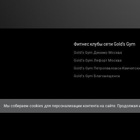
Фитнес клубы сети Gold's Gym
Gold’s Gym Динамо Москва
Gold's Gym Лефорт Москва
Gold's Gym Петропавловск-Камчатск
Gold's Gym Благовещенск
Мы собираем cookies для персонализации контента на сайте. Продолжая и
© 2010-2026 «Gold's