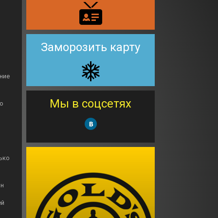
Заморозить карту
ние
Мы в соцсетях
о
ько
шн
ей