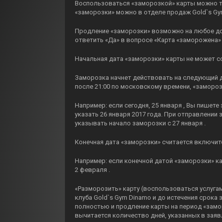
Воспользоваться «заморозкой» карты можно то
«заморозки» можно в отделе продаж Gold`s Gym
Продление «заморозки» возможно на любое дос
ответить «Да» в вопросе «Карта «заморожена»
Начальная дата «заморозки» карты не может с
Заморозка начнет действовать на следующий д
после 21:00 по московскому времени, «замороз
Например: если сегодня, 25 января , Вы пишет
указать 26 января 2017 года. При отправлении 
указывать начало заморозки с 27 января .
Конечная дата «заморозки» считается включит
Например: если конечной датой «заморозки» к
2 февраля .
«Разморозить» карту (воспользоваться услуга
клуба Gold`s Gym Dinamo и до истечения срока
полностью и продление карты на период «замор
вычитается количество дней, указанных в заяв