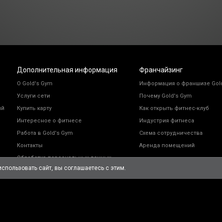
Дополнительная информация
Франчайзинг
О Gold's Gym
Информация о франшизе Gol
Услуги сети
Почему Gold's Gym
ий
Купить карту
Как открыть фитнес-клуб
Интересное о фитнесе
Индустрия фитнеса
Работа в Gold's Gym
Схема сотрудничества
Контакты
Аренда помещений
Обработка персональных данных
спользовать сайт, вы соглашаетесь с этим.
 Gym». Все права защищены.